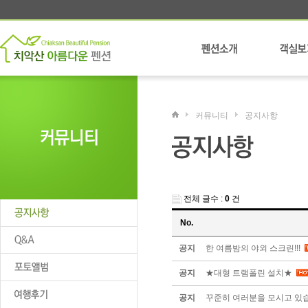
커뮤니티
공지사항
전체 글수 :
0
건
No.
공지
한 여름밤의 야외 스크린!!!
공지
★대형 트램폴린 설치★
공지
꾸준히 여러분을 모시고 있